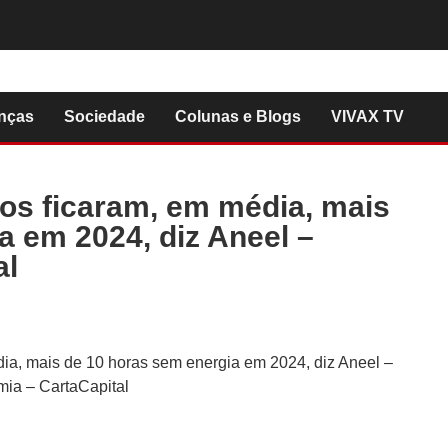
nças
Sociedade
Colunas e Blogs
VIVAX TV
os ficaram, em média, mais
a em 2024, diz Aneel –
al