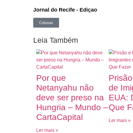
Jornal do Recife - Ediçao
Colunas
Leia Também
Por que
Prisã
Netanyahu não
de Imi
deve ser preso na
EUA: D
Hungria – Mundo –
Que F
CartaCapital
Ler mais »
Ler mais »