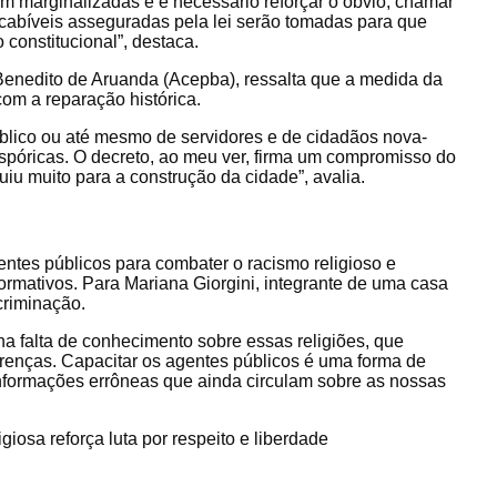
am marginalizadas e é necessário reforçar o óbvio, chamar
 cabíveis asseguradas pela lei serão tomadas para que
constitucional”, destaca.
 Benedito de Aruanda (Acepba), ressalta que a medida da
om a reparação histórica.
blico ou até mesmo de servidores e de cidadãos nova-
aspóricas. O decreto, ao meu ver, firma um compromisso do
uiu muito para a construção da cidade”, avalia.
ntes públicos para combater o racismo religioso e
formativos. Para Mariana Giorgini, integrante de uma casa
criminação.
na falta de conhecimento sobre essas religiões, que
renças. Capacitar os agentes públicos é uma forma de
informações errôneas que ainda circulam sobre as nossas
igiosa reforça luta por respeito e liberdade