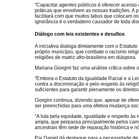
“Capacitar agentes públicos é oferecer acesso 
práticas que envolvem as nossas tradições. A 
facilitará com que muitos tabus que colocam o
ignorância é o verdadeiro causador de toda disc
Diálogo com leis existentes e desafios
A iniciativa dialoga diretamente com o Estatut
próprio município, que combate o racismo religio
religiões de matriz afro-brasileira em diáspora.
Mariana Giorgini faz uma análise crítica sobre o
“Embora o Estatuto da Igualdade Racial e a Le
contra a discriminação e pelo respeito às religi
suficientes para garantir plenamente os direitos 
Giorgini continua, dizendo que, apesar de ofe
ser preenchidas para uma efetiva mudança socia
“A luta pela equidade, igualdade e respeito às
ampla, que perpassa principalmente pelos cam
ancestrais têm sede de reparação histórica e n
Pai Daniel dá destaque para a necessidade de 