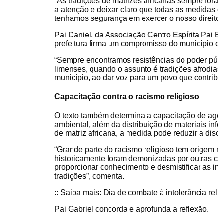
“As tradições de matrizes africanas sempre for
a atenção e deixar claro que todas as medidas
tenhamos segurança em exercer o nosso direito 
Pai Daniel, da Associação Centro Espírita Pai
prefeitura firma um compromisso do município c
“Sempre encontramos resistências do poder pú
limenses, quando o assunto é tradições afrodi
município, ao dar voz para um povo que contrib
Capacitação contra o racismo religioso
O texto também determina a capacitação de age
ambiental, além da distribuição de materiais in
de matriz africana, a medida pode reduzir a dis
“Grande parte do racismo religioso tem origem 
historicamente foram demonizadas por outras c
proporcionar conhecimento e desmistificar as 
tradições”, comenta.
:: Saiba mais: Dia de combate à intolerância rel
Pai Gabriel concorda e aprofunda a reflexão.