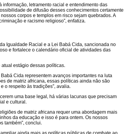
à informação, letramento racial e entendimento das
possibilidade de difusão desses conhecimentos certamente
s nossos corpos e templos em risco sejam quebrados. A
riminação e racismo religioso”, enfatiza.
o da Igualdade Racial e a Lei Babá Cida, sancionada no
so e fortalece o calendário oficial de atividades das
 atual estágio dessas políticas.
i Babá Cida representem avanços importantes na luta
ões de matriz africana, essas políticas ainda não são
e o respeito às tradições”, avalia.
recerem uma base legal, há várias lacunas que precisam
l e cultural.
 religiões de matriz africana requer uma abordagem mais
inhos da educação e isso é para ontem. Os nossos
ós também”, conclui.
ampliar ainda mais as políticas públicas de combate ao