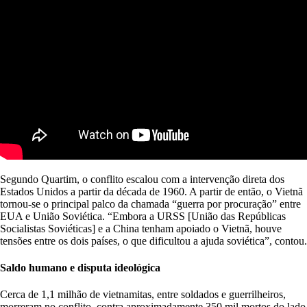
Segundo Quartim, o conflito escalou com a intervenção direta dos
Estados Unidos a partir da década de 1960. A partir de então, o Vietnã
tornou-se o principal palco da chamada “guerra por procuração” entre
EUA e União Soviética. “Embora a URSS [União das Repúblicas
Socialistas Soviéticas] e a China tenham apoiado o Vietnã, houve
tensões entre os dois países, o que dificultou a ajuda soviética”, contou.
Saldo humano e disputa ideológica
Cerca de 1,1 milhão de vietnamitas, entre soldados e guerrilheiros,
morreram no conflito, contra aproximadamente 350 mil mortos do lado