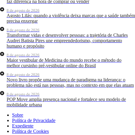
faz diferença na hora de comprar ou vender
8 de agosto de 2026
Agosto Lilás: quando a violência deixa marcas que a saúde também
precisa enxergar
8 de agosto de 2026
Transformar vidas e desenvolver pessoas: a trajetória de Charles
Audrei Batista Pires une empreendedorismo, comportamento
humano e propósito
8 de agosto de 2026
Maior vestibular de Medicina do mundo recebe o método do
melhor cursinho pré-vestibular online do Brasil
8 de agosto de 2026
Novo livro propõe uma mudança de paradigma na liderança: o
problema não está nas pessoas, mas no contexto em que elas atuam
8 de agosto de 2026
POP Move amplia presença nacional e fortalece seu modelo de
mobilidade urbana
Sobre
Política de Privacidade
Expediente
Política de Cookies