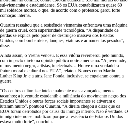
sul-vietnamita e estadunidense. Só os EUA contabilizaram quase 60
mil soldados mortos, o que, de acordo com o professor, gerou forte
comoção interna.
Quartim ressaltou que a resistência vietnamita enfrentava uma máquina
de guerra cruel, com superioridade tecnológica. “A disparidade de
perdas se explica pelo poder de destruição massiva dos Estados
Unidos, com bombardeios, tanques, viaturas e armamentos pesados”,
disse.
Ainda assim, o Vietnã venceu. E essa vitória reverberou pelo mundo,
com impacto direto na opinião pública norte-americana. “A juventude,
o movimento negro, artistas, intelectuais… Houve uma verdadeira
fratura moral e cultural nos EUA”, relatou. Nomes como Martin
Luther King Jr. e a atriz Jane Fonda, inclusive, se engajaram contra a
guerra.
“Os centros culturais e intelectualmente mais avançados, menos
tacanhos; a juventude estudantil; a militância do movimento negro dos
Estados Unidos e outras forças sociais importantes se ativaram e
lutaram muito”, pontuou Quartim. “A direita chegou a dizer que os
EUA foram derrotados por causa do inimigo interno. Não é verdade. O
inimigo interno se mobilizou porque a resistência de Estados Unidos
estava muito forte”, concluiu.