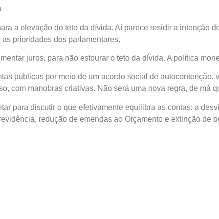
a
a a elevação do teto da dívida. Aí parece residir a intenção 
a as prioridades dos parlamentares.
mentar juros, para não estourar o teto da dívida. A política mon
ntas públicas por meio de um acordo social de autocontenção, vi
so, com manobras criativas. Não será uma nova regra, de má qua
r para discutir o que efetivamente equilibra as contas: a des
Previdência, redução de emendas ao Orçamento e extinção de ben