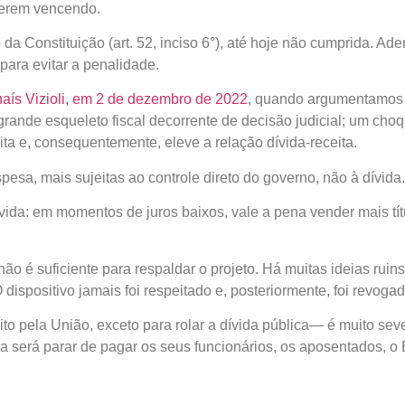
iverem vencendo.
 da Constituição (art. 52, inciso 6°), até hoje não cumprida. Ad
 para evitar a penalidade.
aís Vizioli, em 2 de dezembro de 2022
, quando argumentamos q
rande esqueleto fiscal decorrente de decisão judicial; um cho
ta e, consequentemente, eleve a relação dívida-receita.
esa, mais sujeitas ao controle direto do governo, não à dívida.
da: em momentos de juros baixos, vale a pena vender mais títu
 não é suficiente para respaldar o projeto. Há muitas ideias ruin
ispositivo jamais foi respeitado e, posteriormente, foi revoga
o pela União, exceto para rolar a dívida pública— é muito seve
a será parar de pagar os seus funcionários, os aposentados, o 