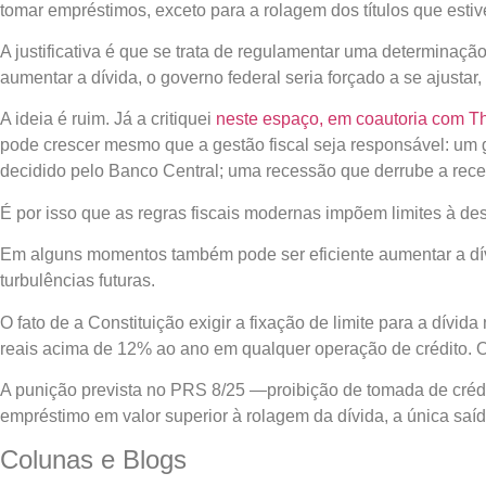
tomar empréstimos, exceto para a rolagem dos títulos que est
A justificativa é que se trata de regulamentar uma determinação
aumentar a dívida, o governo federal seria forçado a se ajustar,
A ideia é ruim. Já a critiquei
neste espaço, em coautoria com Th
pode crescer mesmo que a gestão fiscal seja responsável: um g
decidido pelo Banco Central; uma recessão que derrube a recei
É por isso que as regras fiscais modernas impõem limites à desp
Em alguns momentos também pode ser eficiente aumentar a dívi
turbulências futuras.
O fato de a Constituição exigir a fixação de limite para a dívida
reais acima de 12% ao ano em qualquer operação de crédito. O d
A punição prevista no PRS 8/25 —proibição de tomada de crédit
empréstimo em valor superior à rolagem da dívida, a única saíd
Colunas e Blogs