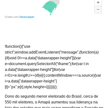
!function(){“use
strict”;window.addEventListener(“message”,(function(a)
{if(void 0!==a.data[“datawrapper-height”]){var
e=document.querySelectorAll(“iframe”);for(var t in
a.data[“datawrapper-height”])for(var
r=0;r<e.length;r++)if(e[r].contentWindow===a.source){var
i=a.data["datawrapper-height"]
[t]+"px";e[r].style.height=i}}}))}();
Dono do segundo menor eleitorado do Brasil, cerca de
550 mil eleitores, o Amapá aumentou sua liderança na
lista dos estados que mais vezes presidiram o Senado no