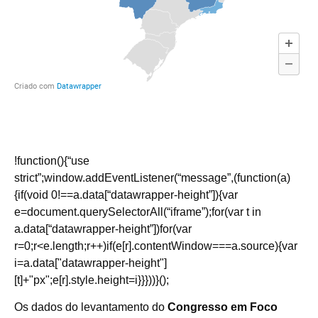
!function(){“use
strict”;window.addEventListener(“message”,(function(a)
{if(void 0!==a.data[“datawrapper-height”]){var
e=document.querySelectorAll(“iframe”);for(var t in
a.data[“datawrapper-height”])for(var
r=0;r<e.length;r++)if(e[r].contentWindow===a.source){var
i=a.data["datawrapper-height"]
[t]+"px";e[r].style.height=i}}}))}();
Os dados do levantamento do
Congresso em Foco