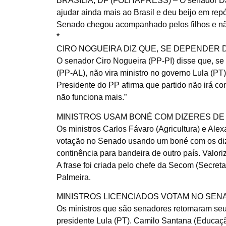
BRASÍLIA, DF (FOLHAPRESS) – O senador Davi
ajudar ainda mais ao Brasil e deu beijo em repó
Senado chegou acompanhado pelos filhos e não
*
CIRO NOGUEIRA DIZ QUE, SE DEPENDER D
O senador Ciro Nogueira (PP-PI) disse que, se 
(PP-AL), não vira ministro no governo Lula (PT)
Presidente do PP afirma que partido não irá c
não funciona mais.”
MINISTROS USAM BONÉ COM DIZERES DE “
Os ministros Carlos Fávaro (Agricultura) e Ale
votação no Senado usando um boné com os dizer
continência para bandeira de outro país. Valoriz
A frase foi criada pelo chefe da Secom (Secret
Palmeira.
MINISTROS LICENCIADOS VOTAM NO SEN
Os ministros que são senadores retomaram seu
presidente Lula (PT). Camilo Santana (Educaçã