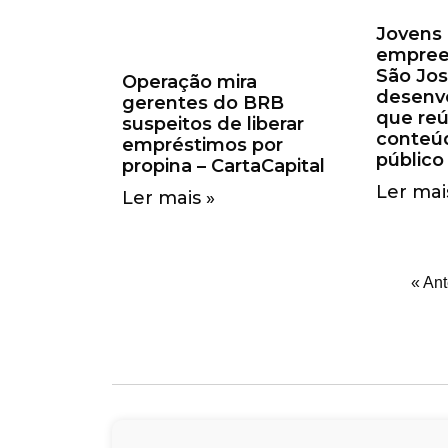
Jovens
empree
São Jo
Operação mira
desenvo
gerentes do BRB
que reú
suspeitos de liberar
conteúd
empréstimos por
público
propina – CartaCapital
Ler mai
Ler mais »
« Ant