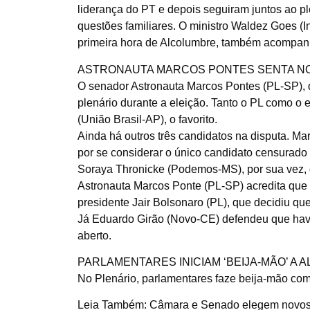
liderança do PT e depois seguiram juntos ao pl
questões familiares. O ministro Waldez Goes (
primeira hora de Alcolumbre, também acompan
ASTRONAUTA MARCOS PONTES SENTA NO 
O senador Astronauta Marcos Pontes (PL-SP), qu
plenário durante a eleição. Tanto o PL como o
(União Brasil-AP), o favorito.
Ainda há outros três candidatos na disputa. M
por se considerar o único candidato censurado 
Soraya Thronicke (Podemos-MS), por sua vez, q
Astronauta Marcos Ponte (PL-SP) acredita que 
presidente Jair Bolsonaro (PL), que decidiu qu
Já Eduardo Girão (Novo-CE) defendeu que have
aberto.
PARLAMENTARES INICIAM ‘BEIJA-MÃO’ A
No Plenário, parlamentares faze beija-mão com
Leia Também: Câmara e Senado elegem novos 