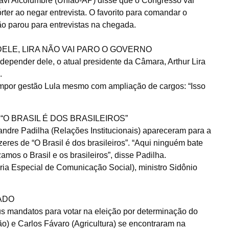
 Alcolumbre (União-AP) disse que o Congresso vai
rter ao negar entrevista. O favorito para comandar o
 parou para entrevistas na chegada.
ELE, LIRA NÃO VAI PARO O GOVERNO
depender dele, o atual presidente da Câmara, Arthur Lira
.
ompor gestão Lula mesmo com ampliação de cargos: “Isso
O BRASIL É DOS BRASILEIROS”
xandre Padilha (Relações Institucionais) apareceram para a
es de “O Brasil é dos brasileiros”. “Aqui ninguém bate
amos o Brasil e os brasileiros”, disse Padilha.
aria Especial de Comunicação Social), ministro Sidônio
ADO
s mandatos para votar na eleição por determinação do
o) e Carlos Fávaro (Agricultura) se encontraram na