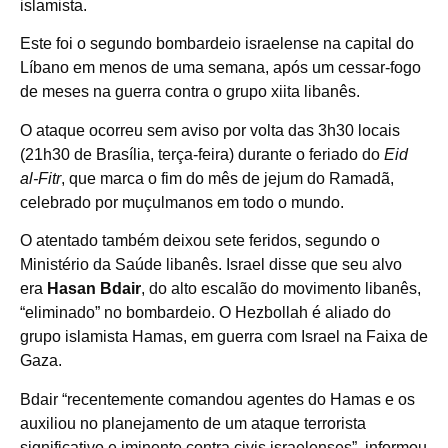
islamista.
Este foi o segundo bombardeio israelense na capital do
Líbano em menos de uma semana, após um cessar-fogo
de meses na guerra contra o grupo xiita libanês.
O ataque ocorreu sem aviso por volta das 3h30 locais
(21h30 de Brasília, terça-feira) durante o feriado do
Eid
al-Fitr
, que marca o fim do mês de jejum do Ramadã,
celebrado por muçulmanos em todo o mundo.
O atentado também deixou sete feridos, segundo o
Ministério da Saúde libanês. Israel disse que seu alvo
era
Hasan Bdair
, do alto escalão do movimento libanês,
“eliminado” no bombardeio. O Hezbollah é aliado do
grupo islamista Hamas, em guerra com Israel na Faixa de
Gaza.
Bdair “recentemente comandou agentes do Hamas e os
auxiliou no planejamento de um ataque terrorista
significativo e iminente contra civis israelenses”, informou