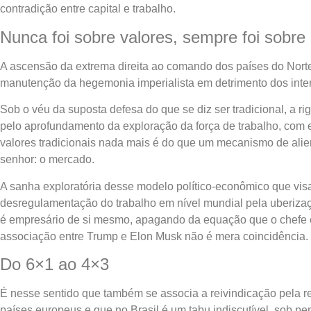
contradição entre capital e trabalho.
Nunca foi sobre valores, sempre foi sobre 
A ascensão da extrema direita ao comando dos países do Norte 
manutenção da hegemonia imperialista em detrimento dos inter
Sob o véu da suposta defesa do que se diz ser tradicional, a r
pelo aprofundamento da exploração da força de trabalho, com e
valores tradicionais nada mais é do que um mecanismo de alie
senhor: o mercado.
A sanha exploratória desse modelo político-econômico que vis
desregulamentação do trabalho em nível mundial pela uberizaçã
é empresário de si mesmo, apagando da equação que o chefe é, 
associação entre Trump e Elon Musk não é mera coincidência.
Do 6×1 ao 4×3
É nesse sentido que também se associa a reivindicação pela re
países europeus e que no Brasil é um tabu indiscutível, sob p