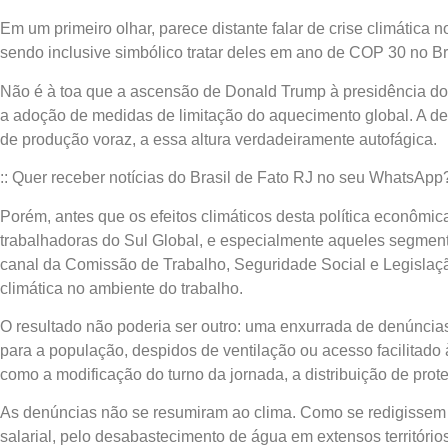
Em um primeiro olhar, parece distante falar de crise climáti
sendo inclusive simbólico tratar deles em ano de COP 30 no Br
Não é à toa que a ascensão de Donald Trump à presidência do
a adoção de medidas de limitação do aquecimento global. A de
de produção voraz, a essa altura verdadeiramente autofágica.
:: Quer receber notícias do Brasil de Fato RJ no seu WhatsApp?
Porém, antes que os efeitos climáticos desta política econômi
trabalhadoras do Sul Global, e especialmente aqueles segment
canal da Comissão de Trabalho, Seguridade Social e Legislaçã
climática no ambiente do trabalho.
O resultado não poderia ser outro: uma enxurrada de denúnci
para a população, despidos de ventilação ou acesso facilitad
como a modificação do turno da jornada, a distribuição de prote
As denúncias não se resumiram ao clima. Como se redigissem es
salarial, pelo desabastecimento de água em extensos territór