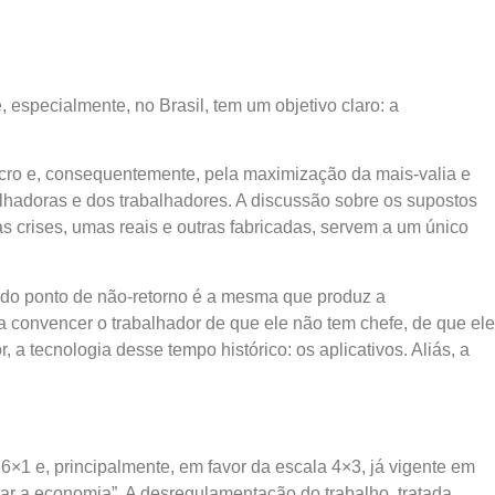
especialmente, no Brasil, tem um objetivo claro: a
lucro e, consequentemente, pela maximização da mais-valia e
alhadoras e dos trabalhadores. A discussão sobre os supostos
 crises, umas reais e outras fabricadas, servem a um único
r do ponto de não-retorno é a mesma que produz a
a convencer o trabalhador de que ele não tem chefe, de que ele
 tecnologia desse tempo histórico: os aplicativos. Aliás, a
6×1 e, principalmente, em favor da escala 4×3, já vigente em
rar a economia”. A desregulamentação do trabalho, tratada