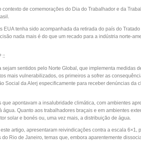
ca no contexto de comemorações do Dia do Trabalhador e da Tra
asil.
s EUA tenha sido acompanhada da retirada do país do Tratado 
cisão nada mais é do que um recado para a indústria norte-am
 ::
ca sejam sentidos pelo Norte Global, que implementa medidas de
os mais vulnerabilizados, os primeiros a sofrer as consequênc
o Social da Alerj especificamente para receber denúncias da 
as que apontavam a insalubridade climática, com ambientes ap
o à água. Quanto aos trabalhadores braçais e em ambientes ext
tor solar e bonés ou, uma vez mais, a distribuição de água.
te artigo, apresentaram reivindicações contra a escala 6×1, p
ios do Rio de Janeiro, temas que, embora aparentemente disso