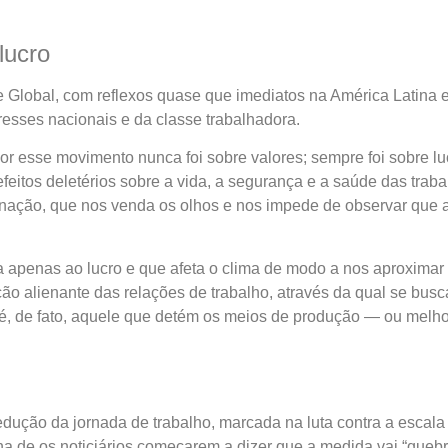
lucro
Global, com reflexos quase que imediatos na América Latina e, 
esses nacionais e da classe trabalhadora.
igor esse movimento nunca foi sobre valores; sempre foi sobre 
feitos deletérios sobre a vida, a segurança e a saúde das trab
nação, que nos venda os olhos e nos impede de observar que as
a apenas ao lucro e que afeta o clima de modo a nos aproxima
o alienante das relações de trabalho, através da qual se busc
de fato, aquele que detém os meios de produção — ou melhor, a
dução da jornada de trabalho, marcada na luta contra a escala 
ena de os noticiários começarem a dizer que a medida vai “queb