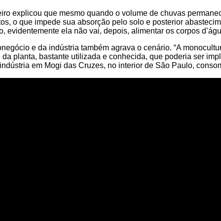
eiro explicou que mesmo quando o volume de chuvas permanece
os, o que impede sua absorção pelo solo e posterior abastecim
, evidentemente ela não vai, depois, alimentar os corpos d’água
egócio e da indústria também agrava o cenário. “A monocultur
e da planta, bastante utilizada e conhecida, que poderia ser i
indústria em Mogi das Cruzes, no interior de São Paulo, consom