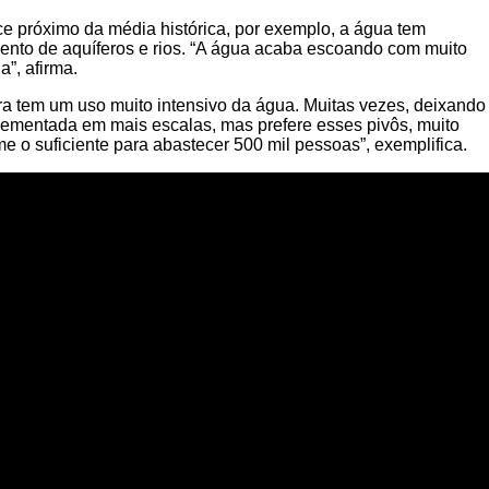
 próximo da média histórica, por exemplo, a água tem
ento de aquíferos e rios. “A água acaba escoando com muito
”, afirma.
a tem um uso muito intensivo da água. Muitas vezes, deixando
mplementada em mais escalas, mas prefere esses pivôs, muito
e o suficiente para abastecer 500 mil pessoas”, exemplifica.