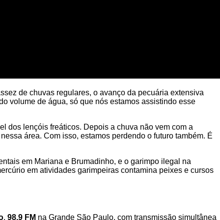
assez de chuvas regulares, o avanço da pecuária extensiva
a do volume de água, só que nós estamos assistindo esse
el dos lençóis freáticos. Depois a chuva não vem com a
 nessa área. Com isso, estamos perdendo o futuro também. É
ntais em Mariana e Brumadinho, e o garimpo ilegal na
ercúrio em atividades garimpeiras contamina peixes e cursos
o
,
98.9 FM
na Grande São Paulo, com transmissão simultânea